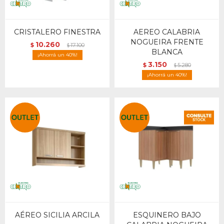
CRISTALERO FINESTRA
AEREO CALABRIA
NOGUEIRA FRENTE
10.260
$
17.100
$
BLANCA
40
3.150
$
5.280
$
40
AÉREO SICILIA ARCILA
ESQUINERO BAJO