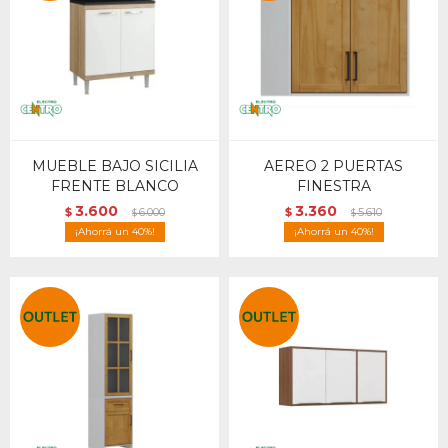
MUEBLE BAJO SICILIA
AEREO 2 PUERTAS
FRENTE BLANCO
FINESTRA
3.600
3.360
$
6.000
$
5.610
$
$
40
40