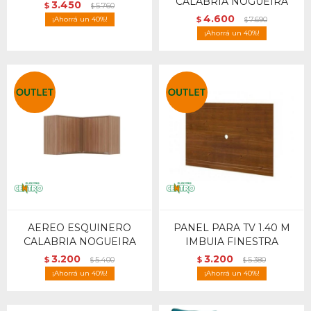
CALABRIA NOGUEIRA
3.450
$
5.760
$
4.600
40
$
7.690
$
40
AEREO ESQUINERO
PANEL PARA TV 1.40 M
CALABRIA NOGUEIRA
IMBUIA FINESTRA
3.200
3.200
$
5.400
$
5.380
$
$
40
40