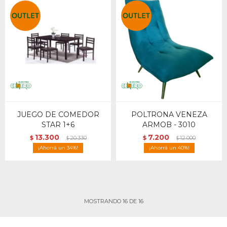
JUEGO DE COMEDOR
POLTRONA VENEZA
STAR 1+6
ARMOB - 3010
13.300
7.200
$
20.330
$
12.000
$
$
34
40
MOSTRANDO
16
DE
16