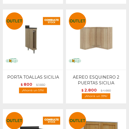
PORTA TOALLAS SICILIA
AEREO ESQUINERO 2
PUERTAS SICILIA
800
$
1.660
$
2.800
51
$
4.660
$
39