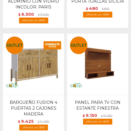
ALUMINIO CON VIDRIO
PORTA TOALLAS SICILIA
INCOLOR. PARIS
480
$
800
$
6.300
$
10.530
40
$
40
BARGUEÑO FUSION 4
PANEL PARA TV CON
PUERTAS 2 CAJONES
ESTANTE FINESTRA
MADERA
9.150
$
15.280
$
9.425
$
14.500
40
$
35