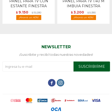
PANEL PARA TV CON
PANEL PARA TV 1.40 M
ESTANTE FINESTRA
IMBUIA FINESTRA
9.150
3.200
$
15.280
$
5.380
$
$
40
40
NEWSLETTER
¡Suscribite y recibí todas nuestras novedades!
SUSCRIBIRME

