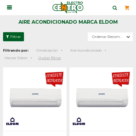

AIRE ACONDICIONADO MARCA ELDOM
Recomendados
Filtrando por:
Climatización
Aire Acondicionado
Quitar filtros
Marcas:
Eldom