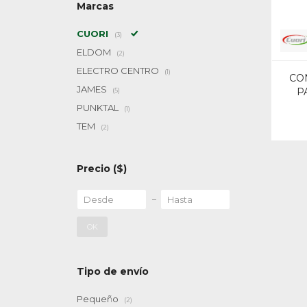
Marcas
CUORI
(3)
ELDOM
(2)
ELECTRO CENTRO
(1)
CO
JAMES
P
(5)
PUNKTAL
(1)
TEM
(2)
Precio
($)
OK
Tipo de envío
Pequeño
(2)