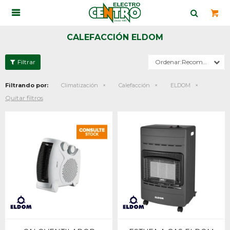

CALEFACCIÓN ELDOM
Recomendados
Filtrando por:
Climatización
Calefacción
ELDOM
Quitar filtros