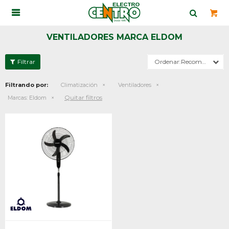

VENTILADORES MARCA ELDOM
Recomendados
Filtrando por:
Climatización
Ventiladores
Quitar filtros
Marcas:
Eldom