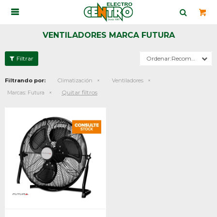

VENTILADORES MARCA FUTURA
Recomendados
Filtrando por:
Climatización
Ventiladores
Quitar filtros
Marcas:
Futura