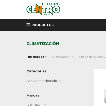
PRODUCTOS
CLIMATIZACIÓN
Filtrando por:
Climatización
Tipo de envío:
Extra G
Categorías
Aire Acondicionado
(6)
Marcas
BRILLIANT
(2)