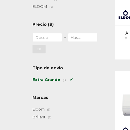
ELDOM
(4)
Precio
($)
A
EL
OK
Tipo de envío
Extra Grande
(6)
Marcas
Eldom
(3)
Brillant
(2)