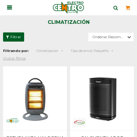

CLIMATIZACIÓN
Recomendados
Filtrando por:
Climatización
Tipo de envío:
Pequeño
Quitar filtros