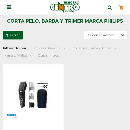

CORTA PELO, BARBA Y TRIMER MARCA PHILIPS
Recomendados
Filtrando por:
Cuidado Personal
Corta pelo, barba y Trimer
Quitar filtros
Marcas:
Philips