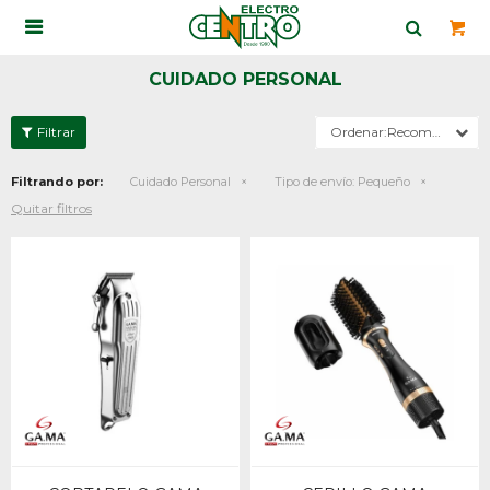

CUIDADO PERSONAL
Recomendados
Filtrando por:
Cuidado Personal
Tipo de envío:
Pequeño
Quitar filtros