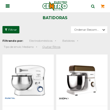

BATIDORAS
Recomendados
Filtrando por:
Electrodomésticos
Batidoras
Quitar filtros
Tipo de envío:
Mediano