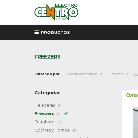
PRODUCTOS
FREEZERS
Qu
Filtrando por:
Electrodomésticos
Freezers
Categorías
Heladeras
(18)
Freezers
(5)
Frigobares
(3)
Cocinas y Hornos
(20)