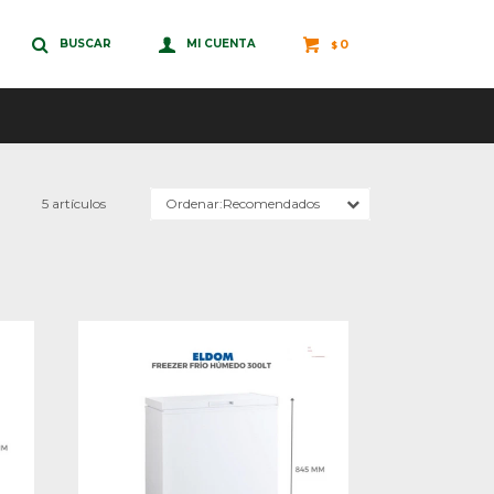
0
$
5 artículos
Recomendados