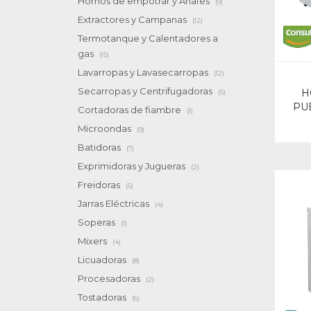
Hornos de empotrar y Anafes
(9)
Extractores y Campanas
(12)
Termotanque y Calentadores a
gas
(15)
Lavarropas y Lavasecarropas
(12)
Secarropas y Centrifugadoras
H
(5)
PU
Cortadoras de fiambre
(1)
Microondas
(9)
Batidoras
(7)
Exprimidoras y Jugueras
(2)
Freidoras
(5)
Jarras Eléctricas
(4)
Soperas
(1)
Mixers
(4)
Licuadoras
(8)
Procesadoras
(2)
Tostadoras
(6)