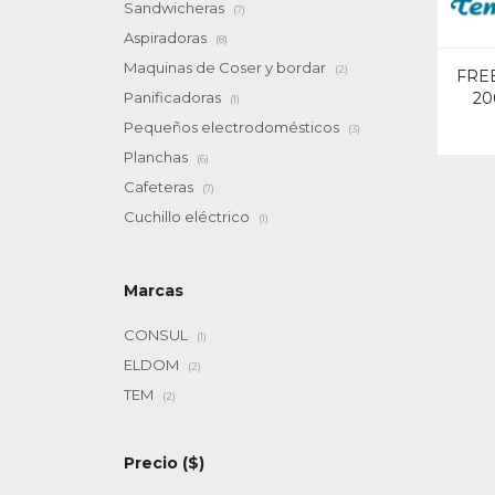
Sandwicheras
(7)
Aspiradoras
(8)
Maquinas de Coser y bordar
(2)
FRE
20
Panificadoras
(1)
Pequeños electrodomésticos
(3)
Planchas
(6)
Cafeteras
(7)
Cuchillo eléctrico
(1)
Marcas
CONSUL
(1)
ELDOM
(2)
TEM
(2)
Precio
($)