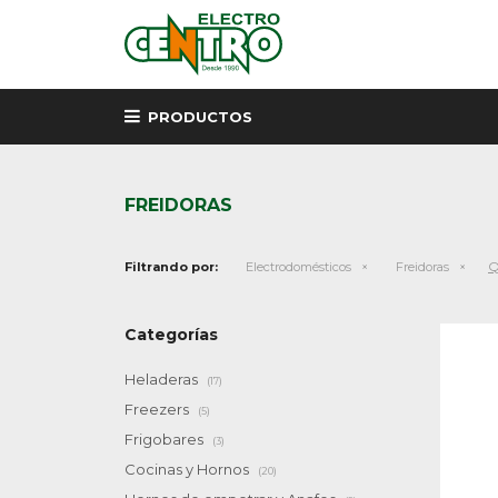
PRODUCTOS
FREIDORAS
Q
Filtrando por:
Electrodomésticos
Freidoras
Categorías
Heladeras
(17)
Freezers
(5)
Frigobares
(3)
Cocinas y Hornos
(20)