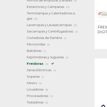
Hornos de empotrar y Anafes
(9)
Extractores y Campanas
(12)
Termotanque y Calentadores a
gas
(15)
Lavarropas y Lavasecarropas
(12)
FREI
Secarropas y Centrifugadoras
DIGI
(2)
Cortadoras de fiambre
(1)
Microondas
(9)
Batidoras
(7)
Exprimidoras y Jugueras
(2)
Freidoras
(5)
Jarras Eléctricas
(4)
Soperas
(1)
Mixers
(4)
Licuadoras
(8)
Procesadoras
(2)
Tostadoras
(6)