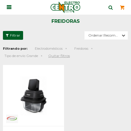

FREIDORAS
Recomendados
Filtrando por:
Electrodomésticos
Freidoras
Quitar filtros
Tipo de envío:
Grande