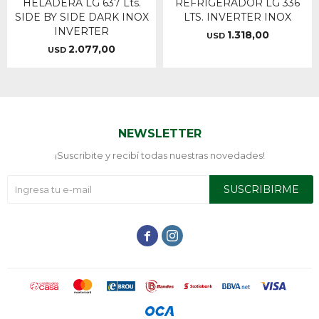
HELADERA LG 637 Lts.
REFRIGERADOR LG 336
SIDE BY SIDE DARK INOX
LTS. INVERTER INOX
INVERTER
1.318,00
USD
2.077,00
USD
NEWSLETTER
¡Suscribite y recibí todas nuestras novedades!
SUSCRIBIRME

