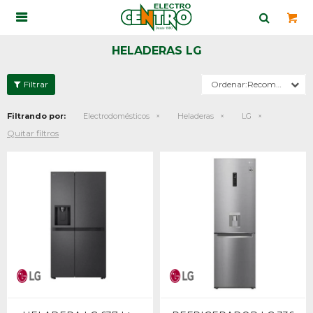

HELADERAS LG
Recomendados
Filtrando por:
Electrodomésticos
Heladeras
LG
Quitar filtros