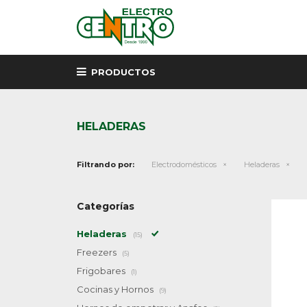
PRODUCTOS
HELADERAS
Filtrando por:
Electrodomésticos
Heladeras
Categorías
Heladeras
(15)
Freezers
(5)
Frigobares
(1)
Cocinas y Hornos
(9)