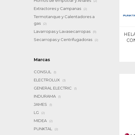
Hornos de empotrar y Anafes
(2)
Extractores y Campanas
(2)
Termotanque y Calentadores a
gas
(2)
Lavarropas y Lavasecarropas
(11)
HELA
Secarropas y Centrifugadoras
CON
(2)
Marcas
CONSUL
(1)
ELECTROLUX
(3)
GENERAL ELECTRIC
(1)
INDURAMA
(1)
JAMES
(1)
LG
(2)
MIDEA
(2)
PUNKTAL
(2)