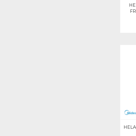
HE
FR
HELA