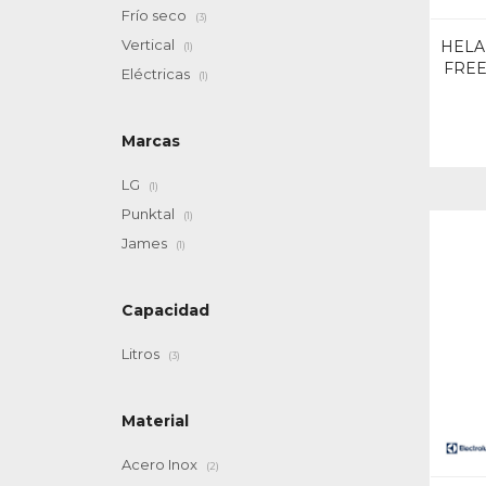
Frío seco
(3)
Vertical
HELA
(1)
FREE
Eléctricas
(1)
Marcas
LG
(1)
Punktal
(1)
James
(1)
Capacidad
Litros
(3)
Material
Acero Inox
(2)