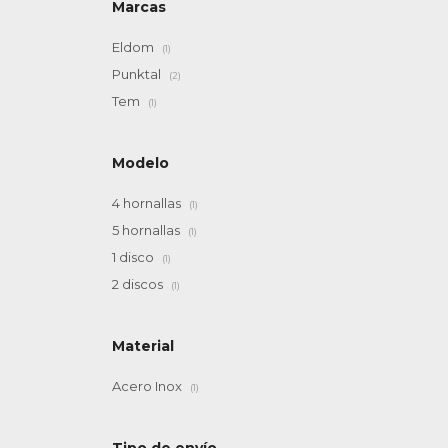
Marcas
Eldom
(1)
Punktal
(2)
Tem
(1)
Modelo
4 hornallas
(1)
5 hornallas
(1)
1 disco
(1)
2 discos
(1)
Material
Acero Inox
(1)