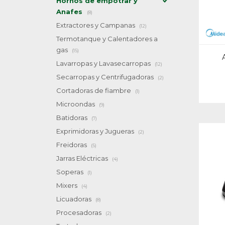
Hornos de empotrar y
Anafes
(8)
Extractores y Campanas
(12)
Termotanque y Calentadores a
gas
(15)
Lavarropas y Lavasecarropas
(12)
Secarropas y Centrifugadoras
(2)
Cortadoras de fiambre
(1)
Microondas
(9)
Batidoras
(7)
Exprimidoras y Jugueras
(2)
Freidoras
(5)
Jarras Eléctricas
(4)
Soperas
(1)
Mixers
(4)
Licuadoras
(8)
Procesadoras
(2)