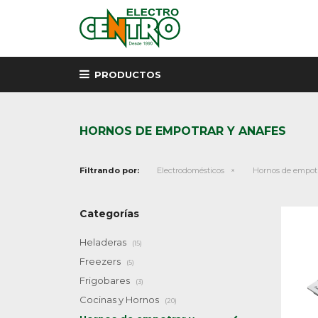
PRODUCTOS
HORNOS DE EMPOTRAR Y ANAFES
Filtrando por:
Electrodomésticos
Hornos de empotr
Categorías
Heladeras
(15)
Freezers
(5)
Frigobares
(3)
Cocinas y Hornos
(20)