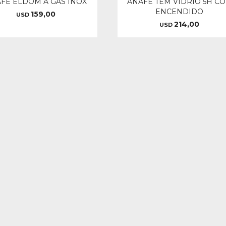
FE ELDOM A GAS INOX
ANAFE TEM VIDRIO 5H C
ENCENDIDO
159,00
USD
214,00
USD