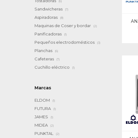
Tostadoras
(6)
Sandwicheras
(7)
Aspiradoras
(8)
AN
Maquinas de Coser y bordar
(2)
Panificadoras
(1)
Pequeños electrodomésticos
(3)
Planchas
(6)
Cafeteras
(7)
Cuchillo eléctrico
(1)
Marcas
ELDOM
(1)
FUTURA
(1)
JAMES
(1)
MIDEA
(2)
PUNKTAL
(2)