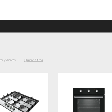
Quitar filtros
ar y Anafes