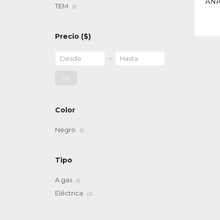
ANA
TEM
(1)
Precio
($)
OK
Color
Negro
(1)
Tipo
A gas
(1)
Eléctrica
(2)