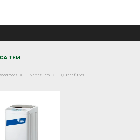
CA TEM
Quitar filtros
asecarropas
Marcas:
Tem