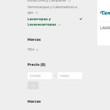
Extractores y Campanas
(3)
Termotanque y Calentadores a
gas
(2)
Lavarropas y
Lavasecarropas
(1)
LAVA
Marcas
TEM
(1)
Precio
($)
OK
Marcas