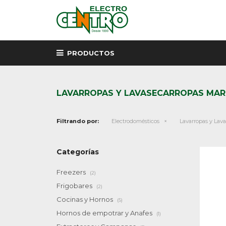
PRODUCTOS
LAVARROPAS Y LAVASECARROPAS MAR
Filtrando por:
Electrodomésticos
Lavarropas y Lav
Categorías
Freezers
(2)
Frigobares
(2)
Cocinas y Hornos
(5)
Hornos de empotrar y Anafes
(1)