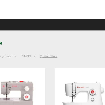
R
Quitar filtros
r y bordar
SINGER