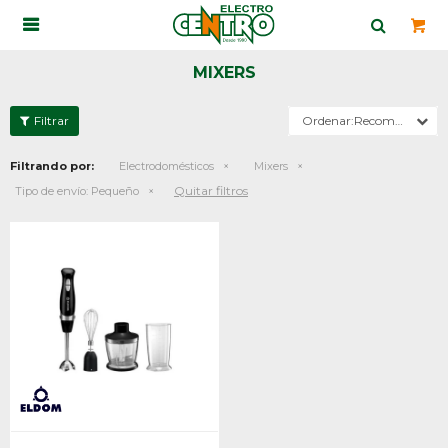

MIXERS
Recomendados
Filtrando por:
Electrodomésticos
Mixers
Quitar filtros
Tipo de envío:
Pequeño