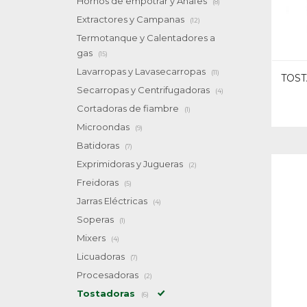
Hornos de empotrar y Anafes
(8)
Extractores y Campanas
(12)
Termotanque y Calentadores a
gas
(15)
Lavarropas y Lavasecarropas
(11)
TOST
Secarropas y Centrifugadoras
(4)
Cortadoras de fiambre
(1)
Microondas
(9)
Batidoras
(7)
Exprimidoras y Jugueras
(2)
Freidoras
(5)
Jarras Eléctricas
(4)
Soperas
(1)
Mixers
(4)
Licuadoras
(7)
Procesadoras
(2)
Tostadoras
(6)