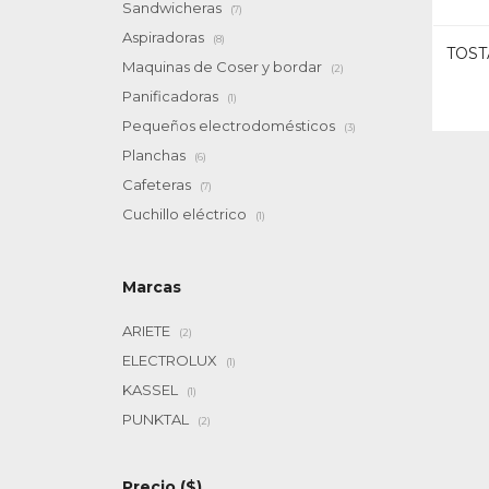
Sandwicheras
(7)
Aspiradoras
(8)
TOST
Maquinas de Coser y bordar
(2)
Panificadoras
(1)
Pequeños electrodomésticos
(3)
Planchas
(6)
Cafeteras
(7)
Cuchillo eléctrico
(1)
Marcas
ARIETE
(2)
ELECTROLUX
(1)
KASSEL
(1)
PUNKTAL
(2)
Precio
($)