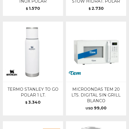
INOX POLAR
STOW HIDRAT. POLAR
1.570
2.730
$
$
TERMO STANLEY TO GO
MICROONDAS TEM 20
POLAR 1 LT.
LTS. DIGITAL SIN GRILL
BLANCO
3.340
$
99,00
USD