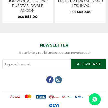
HORIZONTAL 534 Lts. 2
FREEZER FRIO SECO 479
PUERTAS. DOBLE
LTS. INOX
ACCION
1.050,00
USD
955,00
USD
NEWSLETTER
¡Suscribite y recibí todas nuestras novedades!
SUSCRIBIRME

