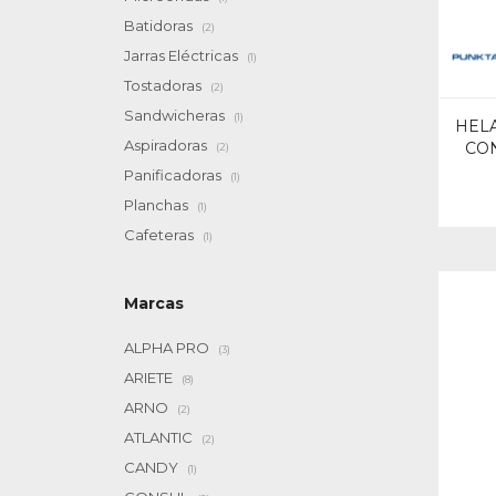
Batidoras
(2)
Jarras Eléctricas
(1)
Tostadoras
(2)
Sandwicheras
(1)
HELA
Aspiradoras
CON
(2)
Panificadoras
(1)
Planchas
(1)
Cafeteras
(1)
Marcas
ALPHA PRO
(3)
ARIETE
(8)
ARNO
(2)
ATLANTIC
(2)
CANDY
(1)