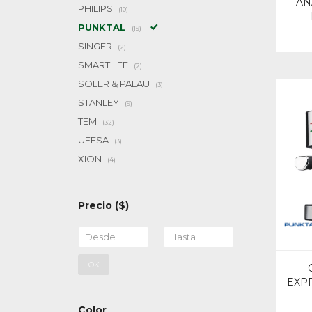
AN
PHILIPS
(10)
PUNKTAL
(19)
SINGER
(2)
SMARTLIFE
(2)
SOLER & PALAU
(3)
STANLEY
(9)
TEM
(32)
UFESA
(3)
XION
(4)
Precio
($)
OK
EXPR
Color