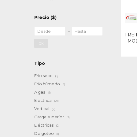
Precio
($)
FREI
MOD
OK
Tipo
Frío seco
(3)
Frío húmedo
(1)
A gas
(5)
Eléctrica
(21)
Vertical
(2)
Carga superior
(3)
Eléctricas
(2)
De goteo
(1)