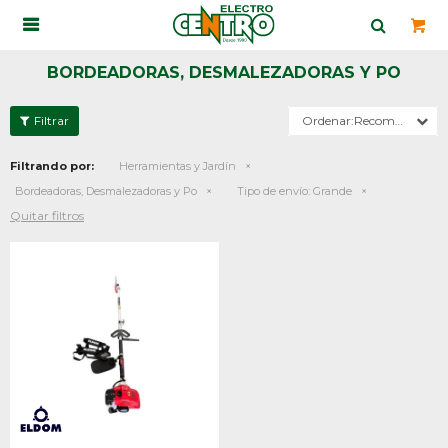

BORDEADORAS, DESMALEZADORAS Y PO
Recomendados
Filtrando por:
Herramientas y Jardín
Bordeadoras, Desmalezadoras y Po
Tipo de envío:
Grande
Quitar filtros