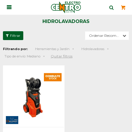

HIDROLAVADORAS
Recomendados
Filtrando por:
Herramientas y Jardín
Hidrolavadoras
Quitar filtros
Tipo de envío:
Mediano