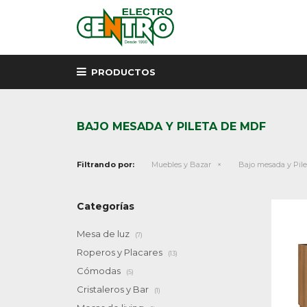
PRODUCTOS
BAJO MESADA Y PILETA DE MDF
Filtrando por:
Muebles y Bazar
Bajo mesada y Pile
Categorías
Mesa de luz
(7)
Roperos y Placares
(13)
Cómodas
(5)
Cristaleros y Bar
(1)