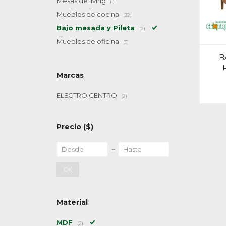
Mesas de living
(1)
Muebles de cocina
(32)
Bajo mesada y Pileta
(2)
Muebles de oficina
(6)
B
Marcas
ELECTRO CENTRO
(2)
Precio
($)
OK
Material
MDF
(2)