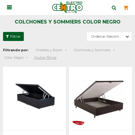

COLCHONES Y SOMMIERS COLOR NEGRO
Recomendados
Filtrando por:
Muebles y Bazar
Colchones y Sommiers
Quitar filtros
Color:
Negro