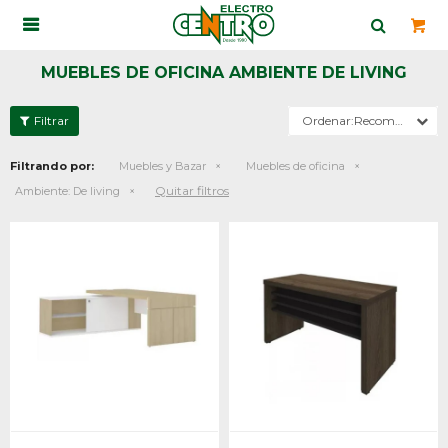

MUEBLES DE OFICINA AMBIENTE DE LIVING
Recomendados
Filtrando por:
Muebles y Bazar
Muebles de oficina
Quitar filtros
Ambiente:
De living