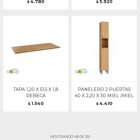
4.780
5.920
$
$
TAPA 1,20 X 51,5 X 1,8
PANELERO 2 PUERTAS
REBECA
40 X 2,20 X 30 MIEL /MIEL
1.540
4.410
$
$
MOSTRANDO
48
DE
351