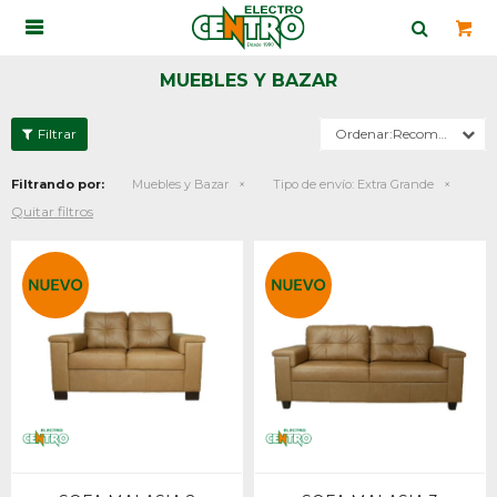

MUEBLES Y BAZAR
Recomendados
Filtrando por:
Muebles y Bazar
Tipo de envío:
Extra Grande
Quitar filtros