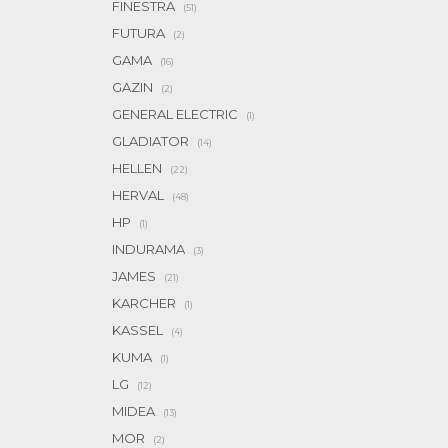
FINESTRA
(51)
FUTURA
(2)
GAMA
(16)
GAZIN
(2)
GENERAL ELECTRIC
(1)
GLADIATOR
(14)
HELLEN
(22)
HERVAL
(48)
HP
(1)
INDURAMA
(3)
JAMES
(21)
KARCHER
(1)
KASSEL
(4)
KUMA
(1)
LG
(12)
MIDEA
(13)
MOR
(2)