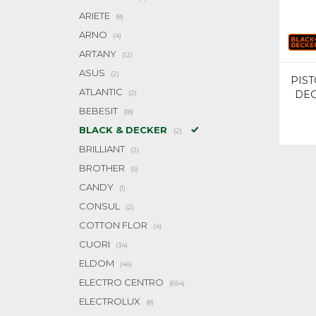
ARIETE
(8)
ARNO
(4)
ARTANY
(12)
ASUS
(2)
PIST
ATLANTIC
DEC
(2)
BEBESIT
(18)
BLACK & DECKER
(2)
BRILLIANT
(2)
BROTHER
(5)
CANDY
(1)
CONSUL
(2)
COTTON FLOR
(4)
CUORI
(34)
ELDOM
(46)
ELECTRO CENTRO
(654)
ELECTROLUX
(8)