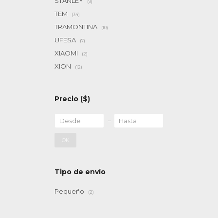
STANLEY
(9)
TEM
(34)
TRAMONTINA
(10)
UFESA
(7)
XIAOMI
(2)
XION
(12)
Precio
($)
OK
Tipo de envío
Pequeño
(2)