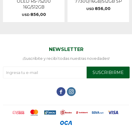
OLED R5-7520U
7730U/16GB/512GB SP
16G/512GB
856,00
USD
856,00
USD
NEWSLETTER
¡Suscribite y recibí todas nuestras novedades!
SUSCRIBIRME

