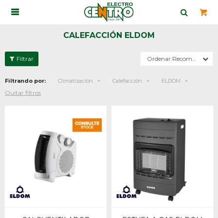

CALEFACCIÓN ELDOM
Recomendados
Filtrando por:
Climatización
Calefacción
ELDOM
Quitar filtros