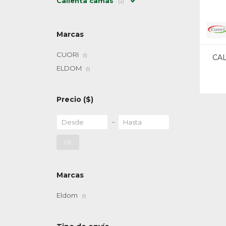
Calienta camas
(2)
Marcas
CUORI
(1)
CAL
ELDOM
(1)
Precio
($)
OK
Marcas
Eldom
(1)