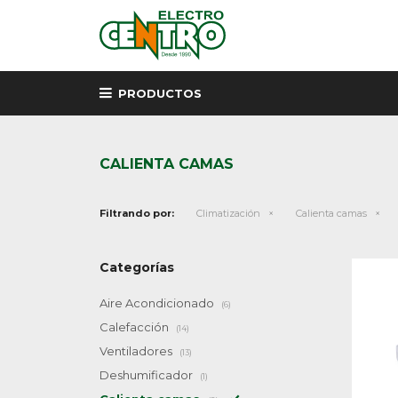
PRODUCTOS
CALIENTA CAMAS
Filtrando por:
Climatización
Calienta camas
Categorías
Aire Acondicionado
(6)
Calefacción
(14)
Ventiladores
(13)
Deshumificador
(1)