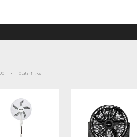
Quitar filtros
UORI