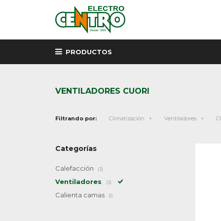
PRODUCTOS
VENTILADORES CUORI
Filtrando por:
Climatización
Ventiladores
C
Categorías
Calefacción
(3)
Ventiladores
(3)
Calienta camas
(1)