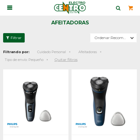

AFEITADORAS
Recomendados
Filtrando por:
Cuidado Personal
Afeitadoras
Quitar filtros
Tipo de envío:
Pequeño