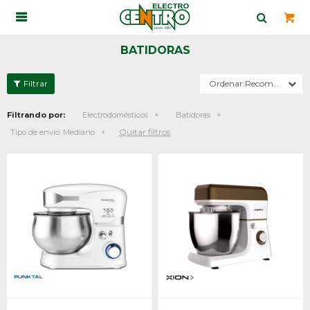

BATIDORAS
Recomendados
Filtrando por:
Electrodomésticos
Batidoras
Quitar filtros
Tipo de envío:
Mediano