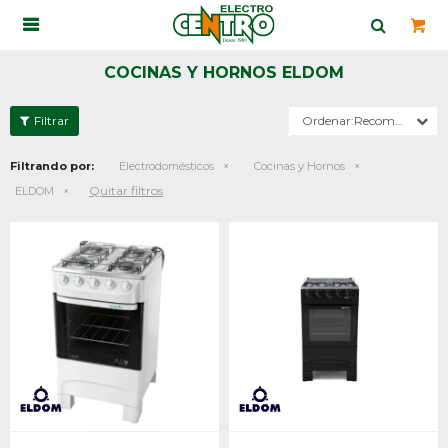

COCINAS Y HORNOS ELDOM
Recomendados
Filtrando por:
Electrodomésticos
Cocinas y Hornos
Quitar filtros
ELDOM