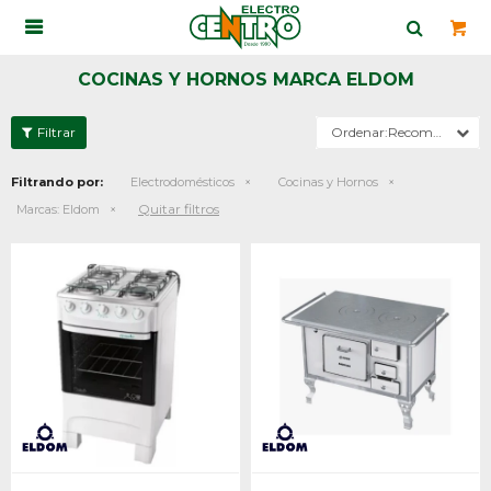

COCINAS Y HORNOS MARCA ELDOM
Recomendados
Filtrando por:
Electrodomésticos
Cocinas y Hornos
Quitar filtros
Marcas:
Eldom