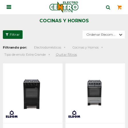

COCINAS Y HORNOS
Recomendados
Filtrando por:
Electrodomésticos
Cocinas y Hornos
Quitar filtros
Tipo de envío:
Extra Grande