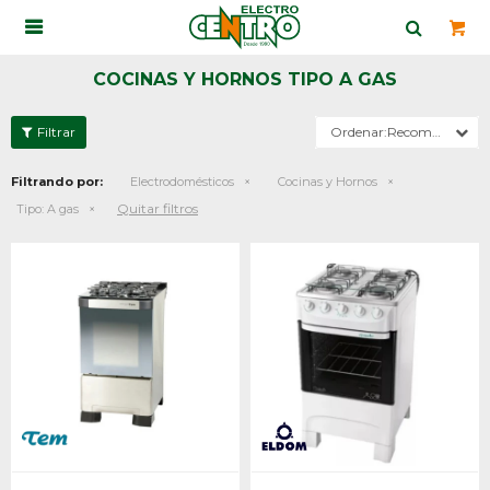

COCINAS Y HORNOS TIPO A GAS
Recomendados
Filtrando por:
Electrodomésticos
Cocinas y Hornos
Quitar filtros
Tipo:
A gas