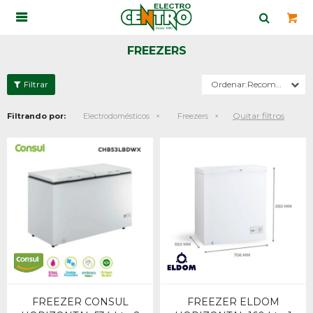

FREEZERS
Recomendados
Quitar filtros
Filtrando por:
Electrodomésticos
Freezers
FREEZER CONSUL
FREEZER ELDOM