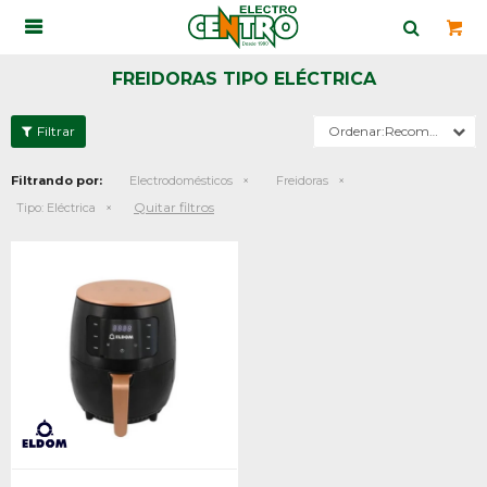

FREIDORAS TIPO ELÉCTRICA
Recomendados
Filtrando por:
Electrodomésticos
Freidoras
Quitar filtros
Tipo:
Eléctrica