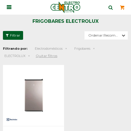

FRIGOBARES ELECTROLUX
Recomendados
Filtrando por:
Electrodomésticos
Frigobares
Quitar filtros
ELECTROLUX