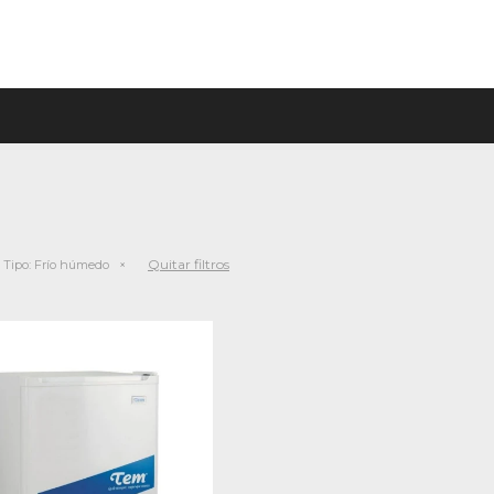
Quitar filtros
Tipo:
Frío húmedo