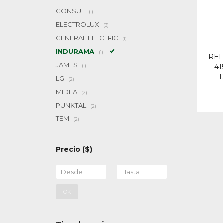
CONSUL
(1)
ELECTROLUX
(3)
GENERAL ELECTRIC
(1)
INDURAMA
(1)
RE
JAMES
41
(1)
LG
(2)
MIDEA
(2)
PUNKTAL
(2)
TEM
(2)
Precio
($)
OK