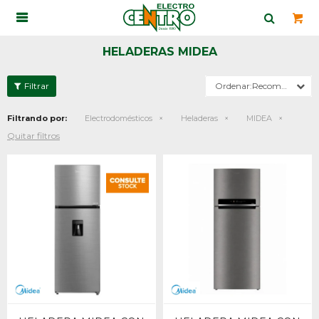

HELADERAS MIDEA
Recomendados
Filtrando por:
Electrodomésticos
Heladeras
MIDEA
Quitar filtros