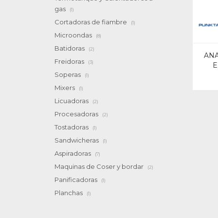
gas
(1)
Cortadoras de fiambre
(1)
Microondas
(8)
Batidoras
(2)
ANA
Freidoras
(3)
E
Soperas
(1)
Mixers
(1)
Licuadoras
(2)
Procesadoras
(2)
Tostadoras
(1)
Sandwicheras
(1)
Aspiradoras
(7)
Maquinas de Coser y bordar
(2)
Panificadoras
(1)
Planchas
(1)