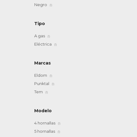
Negro
(1)
Tipo
A gas
(1)
Eléctrica
(1)
Marcas
Eldom
(1)
Punktal
(1)
Tem
(1)
Modelo
4 hornallas
(1)
5 hornallas
(1)